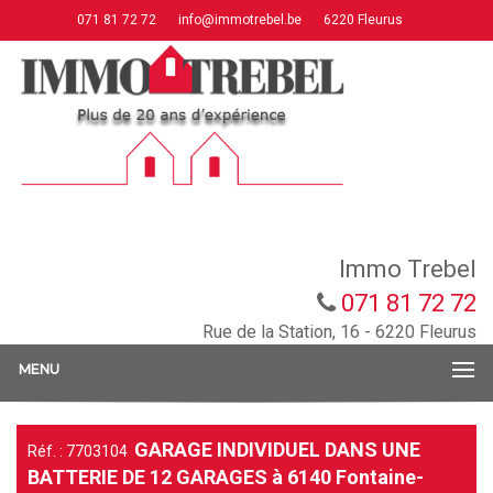
071 81 72 72
info@immotrebel.be
6220 Fleurus
Immo Trebel
071 81 72 72
Rue de la Station, 16 - 6220 Fleurus
MENU
GARAGE INDIVIDUEL DANS UNE
Réf. : 7703104
BATTERIE DE 12 GARAGES à 6140 Fontaine-