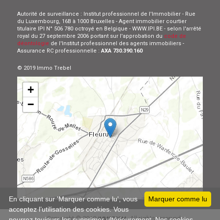
Autorité de surveillance : Institut professionnel de l'Immobilier - Rue
du Luxembourg, 16B à 1000 Bruxelles - Agent immobilier courtier
titulaire IPI N° 506 780 octroyé en Belgique - WWW.IPI.BE - selon l'arrêté
royal du 27 septembre 2006 portant sur l'approbation du
code de
déontologie
de l'Institut professionnel des agents immobiliers -
Assurance RC professionnelle :
AXA 730.390.160
© 2019 Immo Trebel
+
−
Leaflet
En cliquant sur 'Marquer comme lu', vous
Marquer comme lu
acceptez l’utilisation des cookies. Vous
Copyright © 2019
All rights reserved
IMMOZOOM
pourrez toujours les supprimer ultérieurement. Nos cookies