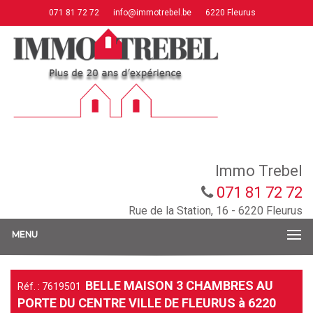
071 81 72 72
info@immotrebel.be
6220 Fleurus
Immo Trebel
071 81 72 72
Rue de la Station, 16 - 6220 Fleurus
MENU
BELLE MAISON 3 CHAMBRES AU
Réf. : 7619501
PORTE DU CENTRE VILLE DE FLEURUS à 6220