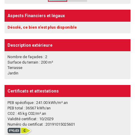
Aspects Financiers et légaux
Désolé, ce bien n'est plus disponible
Description extérieure
Nombre de façades : 2
Surface du terrain : 200 m²
Terrasse
Jardin
Certificats et attestations
PEB spécifique : 241.00 kWh/m².an
PEB total : 36567 kWh/an
CO2 : 45 kg C02/m².an
Validité certificat : 10/2029
Numéro du certificat : 20191015025601