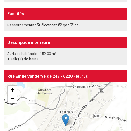
Facilités
Raccordements :
électricité
gaz
eau
Description intérieure
Surface habitable : 152.00 m²
1 salle(s) de bains
Rue Emile Vandervelde 243 - 6220 Fleurus
+
−