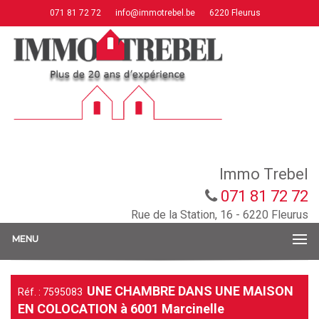
071 81 72 72
info@immotrebel.be
6220 Fleurus
Immo Trebel
071 81 72 72
Rue de la Station, 16 - 6220 Fleurus
MENU
UNE CHAMBRE DANS UNE MAISON
Réf. : 7595083
EN COLOCATION à 6001 Marcinelle