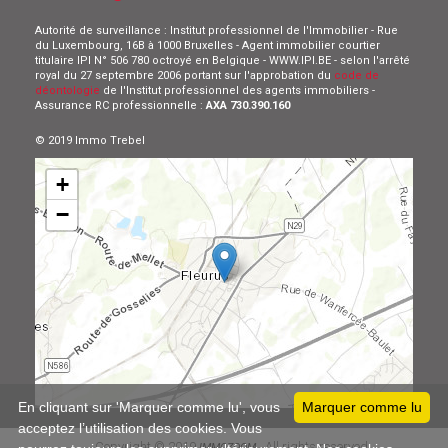
Autorité de surveillance : Institut professionnel de l'Immobilier - Rue
du Luxembourg, 16B à 1000 Bruxelles - Agent immobilier courtier
titulaire IPI N° 506 780 octroyé en Belgique - WWW.IPI.BE - selon l'arrêté
royal du 27 septembre 2006 portant sur l'approbation du
code de
déontologie
de l'Institut professionnel des agents immobiliers -
Assurance RC professionnelle :
AXA 730.390.160
© 2019 Immo Trebel
+
−
Leaflet
En cliquant sur 'Marquer comme lu', vous
Marquer comme lu
acceptez l’utilisation des cookies. Vous
Copyright © 2019
All rights reserved
IMMOZOOM