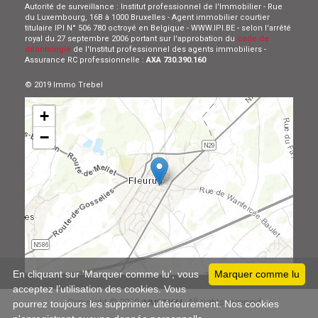
Autorité de surveillance : Institut professionnel de l'Immobilier - Rue
du Luxembourg, 16B à 1000 Bruxelles - Agent immobilier courtier
titulaire IPI N° 506 780 octroyé en Belgique - WWW.IPI.BE - selon l'arrêté
royal du 27 septembre 2006 portant sur l'approbation du
code de
déontologie
de l'Institut professionnel des agents immobiliers -
Assurance RC professionnelle :
AXA 730.390.160
© 2019 Immo Trebel
+
−
Leaflet
En cliquant sur 'Marquer comme lu', vous
Marquer comme lu
acceptez l’utilisation des cookies. Vous
Copyright © 2019
All rights reserved
pourrez toujours les supprimer ultérieurement. Nos cookies
IMMOZOOM