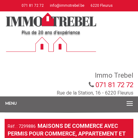
071 81 72 72
info@immotrebel.be
6220 Fleurus
Immo Trebel
071 81 72 72
Rue de la Station, 16 - 6220 Fleurus
MENU
MAISONS DE COMMERCE AVEC
Réf. : 7299886
PERMIS POUR COMMERCE, APPARTEMENT ET