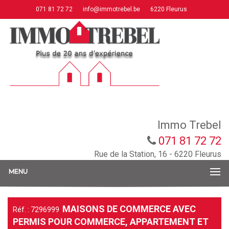
071 81 72 72
info@immotrebel.be
6220 Fleurus
Immo Trebel
071 81 72 72
Rue de la Station, 16 - 6220 Fleurus
MENU
MAISONS DE COMMERCE AVEC
Réf. : 7296999
PERMIS POUR COMMERCE, APPARTEMENT ET