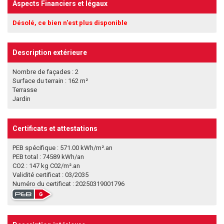
Aspects Financiers et légaux
Désolé, ce bien n'est plus disponible
Description extérieure
Nombre de façades : 2
Surface du terrain : 162 m²
Terrasse
Jardin
Certificats et attestations
PEB spécifique : 571.00 kWh/m².an
PEB total : 74589 kWh/an
CO2 : 147 kg C02/m².an
Validité certificat : 03/2035
Numéro du certificat : 20250319001796