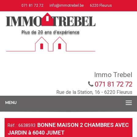
071 81 72 72
info@immotrebel.be
6220 Fleurus
Immo Trebel
071 81 72 72
Rue de la Station, 16 - 6220 Fleurus
MENU
BONNE MAISON 2 CHAMBRES AVEC
Réf. : 6638593
JARDIN à 6040 JUMET