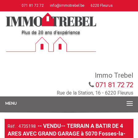
071 81 72 72
info@immotrebel.be
6220 Fleurus
Immo Trebel
071 81 72 72
Rue de la Station, 16 - 6220 Fleurus
MENU
-- VENDU-- TERRAIN A BATIR DE 4
Réf. : 4735198
ARES AVEC GRAND GARAGE à 5070 Fosses-la-