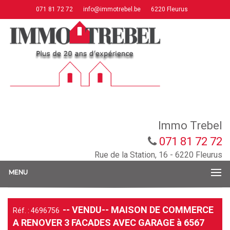
071 81 72 72
info@immotrebel.be
6220 Fleurus
Immo Trebel
071 81 72 72
Rue de la Station, 16 - 6220 Fleurus
MENU
-- VENDU-- MAISON DE COMMERCE
Réf. : 4696756
A RENOVER 3 FACADES AVEC GARAGE à 6567