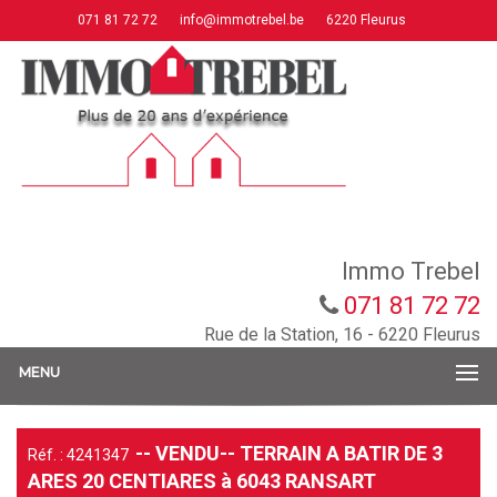
071 81 72 72
info@immotrebel.be
6220 Fleurus
Immo Trebel
071 81 72 72
Rue de la Station, 16 - 6220 Fleurus
MENU
-- VENDU-- TERRAIN A BATIR DE 3
Réf. : 4241347
ARES 20 CENTIARES à 6043 RANSART