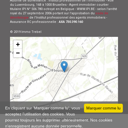
Autorité de surveillance : Institut professionnel de l'Immobilier - Rue
du Luxembourg, 16B à 1000 Bruxelles - Agent immobilier courtier
titulaire IPI N° 506 780 octroyé en Belgique - WWW.IPI.BE - selon l'arrêté
royal du 27 septembre 2006 portant sur l'approbation du
code de
déontologie
de l'Institut professionnel des agents immobiliers -
Assurance RC professionnelle :
AXA 730.390.160
© 2019 Immo Trebel
+
−
Leaflet
En cliquant sur 'Marquer comme lu', vous
Marquer comme lu
acceptez l’utilisation des cookies. Vous
Copyright © 2019
All rights reserved
IMMOZOOM
pourrez toujours les supprimer ultérieurement. Nos cookies
n'enregistrent aucune donnée personnelle.
Powered by
Whise