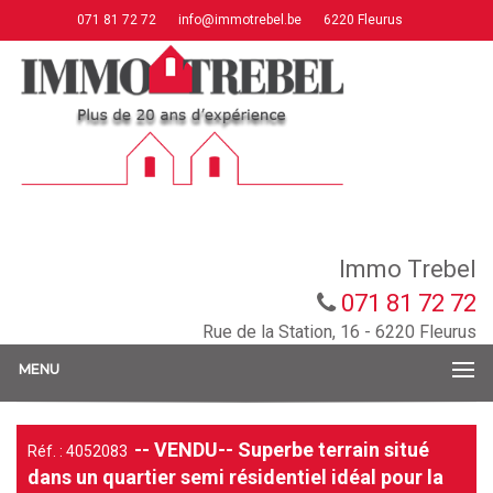
071 81 72 72
info@immotrebel.be
6220 Fleurus
Immo Trebel
071 81 72 72
Rue de la Station, 16 - 6220 Fleurus
MENU
-- VENDU-- Superbe terrain situé
Réf. : 4052083
dans un quartier semi résidentiel idéal pour la