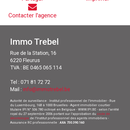
Contacter l'agence
Immo Trebel
Rue de la Station, 16
6220 Fleurus
TVA : BE 0465 065 114
Tel : 071 81 72 72
Mail :
info@immotrebel.be
Autorité de surveillance : Institut professionnel de l'Immobilier - Rue
du Luxembourg, 16B à 1000 Bruxelles - Agent immobilier courtier
titulaire IPI N° 506 780 octroyé en Belgique - WWW.IPI.BE - selon l'arrêté
royal du 27 septembre 2006 portant sur l'approbation du
code de
déontologie
de l'Institut professionnel des agents immobiliers -
Assurance RC professionnelle :
AXA 730.390.160