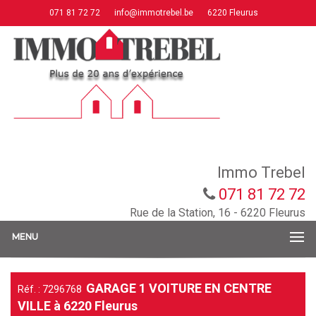
071 81 72 72
info@immotrebel.be
6220 Fleurus
Immo Trebel
071 81 72 72
Rue de la Station, 16 - 6220 Fleurus
MENU
GARAGE 1 VOITURE EN CENTRE
Réf. : 7296768
VILLE à 6220 Fleurus