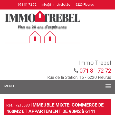
071 81 72 72
info@immotrebel.be
6220 Fleurus
Immo Trebel
071 81 72 72
Rue de la Station, 16 - 6220 Fleurus
MENU
IMMEUBLE MIXTE: COMMERCE DE
Réf. : 7215583
460M2 ET APPARTEMENT DE 90M2 à 6141