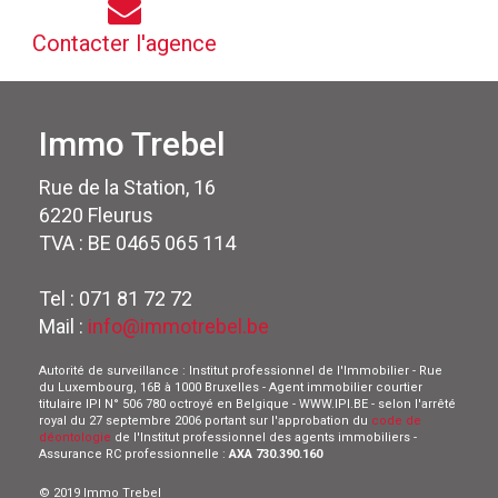
Contacter l'agence
Immo Trebel
Rue de la Station, 16
6220 Fleurus
TVA : BE 0465 065 114
Tel : 071 81 72 72
Mail :
info@immotrebel.be
Autorité de surveillance : Institut professionnel de l'Immobilier - Rue
du Luxembourg, 16B à 1000 Bruxelles - Agent immobilier courtier
titulaire IPI N° 506 780 octroyé en Belgique - WWW.IPI.BE - selon l'arrêté
royal du 27 septembre 2006 portant sur l'approbation du
code de
déontologie
de l'Institut professionnel des agents immobiliers -
Assurance RC professionnelle :
AXA 730.390.160
© 2019 Immo Trebel