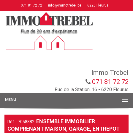
071 81 72 72
info@immotrebel.be
6220 Fleurus
Immo Trebel
071 81 72 72
Rue de la Station, 16 - 6220 Fleurus
MENU
ENSEMBLE IMMOBILIER
Réf. : 7058882
COMPRENANT MAISON, GARAGE, ENTREPOT