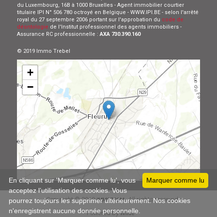
du Luxembourg, 16B à 1000 Bruxelles - Agent immobilier courtier
titulaire IPI N° 506 780 octroyé en Belgique - WWW.IPI.BE - selon l'arrêté
royal du 27 septembre 2006 portant sur l'approbation du
code de
déontologie
de l'Institut professionnel des agents immobiliers -
Assurance RC professionnelle :
AXA 730.390.160
© 2019 Immo Trebel
+
−
Leaflet
En cliquant sur 'Marquer comme lu', vous
Marquer comme lu
acceptez l’utilisation des cookies. Vous
Copyright © 2019
All rights reserved
pourrez toujours les supprimer ultérieurement. Nos cookies
IMMOZOOM
n'enregistrent aucune donnée personnelle.
Powered by
Whise