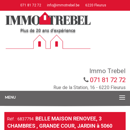
071 81 72 72
info@immotrebel.be
6220 Fleurus
Immo Trebel
071 81 72 72
Rue de la Station, 16 - 6220 Fleurus
MENU
BELLE MAISON RENOVEE, 3
Réf. : 6837794
CHAMBRES , GRANDE COUR, JARDIN à 5060