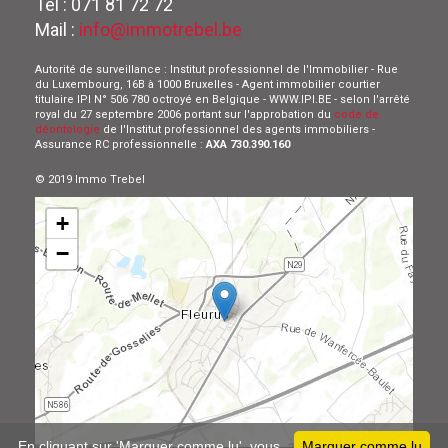
Tel : 071 81 72 72
Mail :
info@immotrebel.be
Autorité de surveillance : Institut professionnel de l'Immobilier - Rue
du Luxembourg, 16B à 1000 Bruxelles - Agent immobilier courtier
titulaire IPI N° 506 780 octroyé en Belgique - WWW.IPI.BE - selon l'arrêté
royal du 27 septembre 2006 portant sur l'approbation du
code de
déontologie
de l'Institut professionnel des agents immobiliers -
Assurance RC professionnelle :
AXA 730.390.160
© 2019 Immo Trebel
+
−
Leaflet
En cliquant sur 'Marquer comme lu', vous
Marquer comme lu