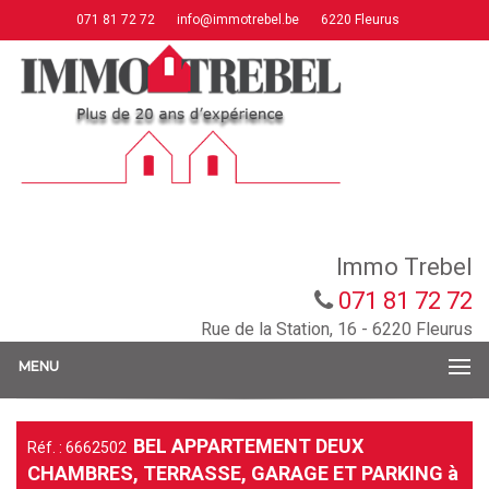
071 81 72 72
info@immotrebel.be
6220 Fleurus
Immo Trebel
071 81 72 72
Rue de la Station, 16 - 6220 Fleurus
MENU
BEL APPARTEMENT DEUX
Réf. : 6662502
CHAMBRES, TERRASSE, GARAGE ET PARKING à