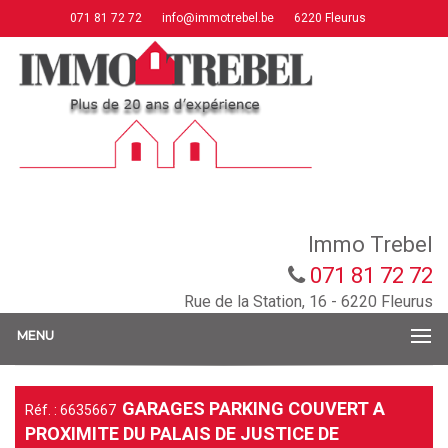
071 81 72 72
info@immotrebel.be
6220 Fleurus
Immo Trebel
071 81 72 72
Rue de la Station, 16 - 6220 Fleurus
MENU
GARAGES PARKING COUVERT A
Réf. : 6635667
PROXIMITE DU PALAIS DE JUSTICE DE