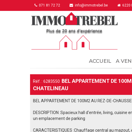
071 81 72 72
info@immotrebel.be
6220 F
ACCUEIL
A VEN
BEL APPARTEMENT DE 100M
Réf. : 6283550
CHATELINEAU
BEL APPARTEMENT DE 100M2 AU REZ-DE-CHAUSSE
DESCRIPTION :Spacieux hall d'entrée, living, cuisine e
un emplacement de parking
CARACTERISTIQUES :Chauffage central au mazout, châ