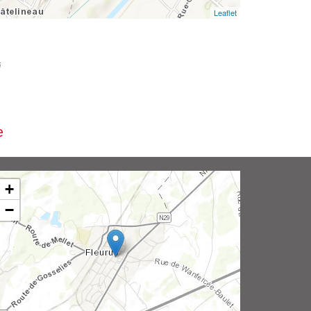
Leaflet
i
e
+
−