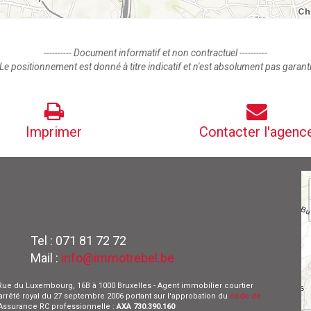
---------- Document informatif et non contractuel ----------
Le positionnement est donné à titre indicatif et n'est absolument pas garant
Imprimer
Contacter l'agenc
Tel : 071 81 72 72
Mail :
info@immotrebel.be
 - Rue du Luxembourg, 16B à 1000 Bruxelles - Agent immobilier courtier
l'arrêté royal du 27 septembre 2006 portant sur l'approbation du
code de
- Assurance RC professionnelle :
AXA 730.390.160