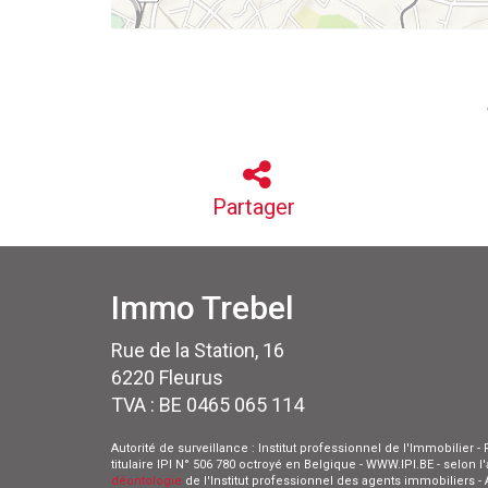
Partager
Immo Trebel
Rue de la Station, 16
6220 Fleurus
TVA : BE 0465 065 114
Autorité de surveillance : Institut professionnel de l'Immobilier
titulaire IPI N° 506 780 octroyé en Belgique - WWW.IPI.BE - selon 
déontologie
de l'Institut professionnel des agents immobiliers 