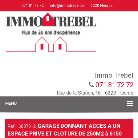
071 81 72 72
info@immotrebel.be
6220 Fleurus
Immo Trebel
071 81 72 72
Rue de la Station, 16 - 6220 Fleurus
MENU
GARAGE DONNANT ACCES A UN
Réf. : 6037312
ESPACE PRIVE ET CLOTURE DE 250M2 à 6150