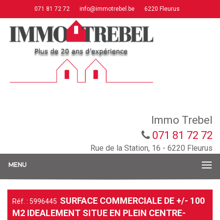
071 81 72 72
info@immotrebel.be
6220 Fleurus
Immo Trebel
071 81 72 72
Rue de la Station, 16 - 6220 Fleurus
MENU
SURFACE COMMERCIALE DE +/- 100
Réf. : 5996445
M2 IDEALEMENT SITUE EN PLEIN CENTRE-