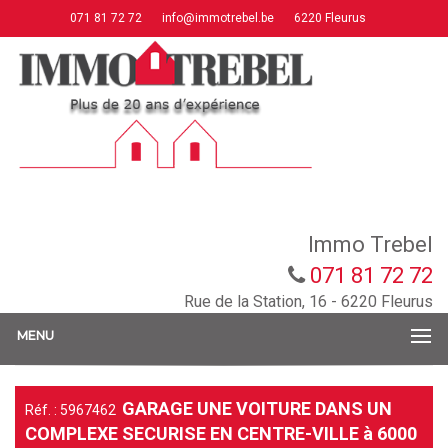
071 81 72 72
info@immotrebel.be
6220 Fleurus
Immo Trebel
071 81 72 72
Rue de la Station, 16 - 6220 Fleurus
MENU
GARAGE UNE VOITURE DANS UN
Réf. : 5967462
COMPLEXE SECURISE EN CENTRE-VILLE à 6000