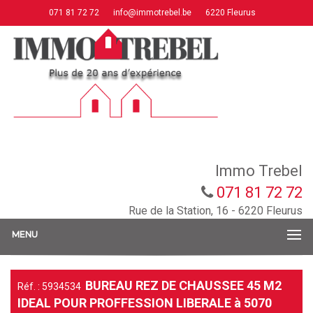
071 81 72 72
info@immotrebel.be
6220 Fleurus
Immo Trebel
071 81 72 72
Rue de la Station, 16 - 6220 Fleurus
MENU
BUREAU REZ DE CHAUSSEE 45 M2
Réf. : 5934534
IDEAL POUR PROFFESSION LIBERALE à 5070