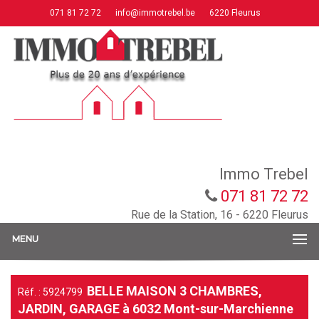
071 81 72 72
info@immotrebel.be
6220 Fleurus
Immo Trebel
071 81 72 72
Rue de la Station, 16 - 6220 Fleurus
MENU
BELLE MAISON 3 CHAMBRES,
Réf. : 5924799
JARDIN, GARAGE à 6032 Mont-sur-Marchienne