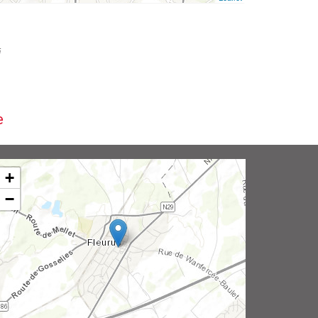
i
e
+
−