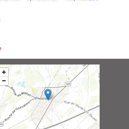
i
e
+
−