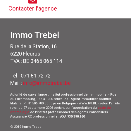
Contacter l'agence
Immo Trebel
Rue de la Station, 16
6220 Fleurus
TVA : BE 0465 065 114
Tel : 071 81 72 72
Mail :
info@immotrebel.be
Autorité de surveillance : Institut professionnel de l'Immobilier - Rue
du Luxembourg, 16B à 1000 Bruxelles - Agent immobilier courtier
titulaire IPI N° 506 780 octroyé en Belgique - WWW.IPI.BE - selon l'arrêté
royal du 27 septembre 2006 portant sur l'approbation du
code de
déontologie
de l'Institut professionnel des agents immobiliers -
Assurance RC professionnelle :
AXA 730.390.160
© 2019 Immo Trebel