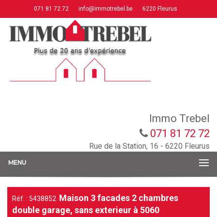
071 81 72 72
info@immotrebel.be
6220 Fleurus
Immo Trebel
071 81 72 72
Rue de la Station, 16 - 6220 Fleurus
MENU
Maison 3 facades 2 chambres
Réf. : 5438852
double garage, sans exterieur à 5060