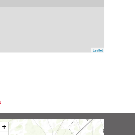
Leaflet
i
e
+