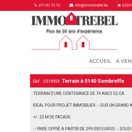
071 81 72 72
info@immotrebel.be
6220 F
ACCUEIL
A VEN
Terrain à 5140 Sombreffe
Réf. : 5319959
TERRAIN D'UNE CONTENANCE DE 74 ARES 52 CA
IDEAL POUR PROJET IMMOBILIER -- SUR UN GRAND
+/- 25 M DE FACADE
-- FAIRE OFFRE A PARTIR DE 299 000 EUROS -- SOU