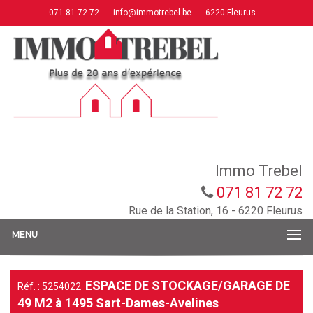
071 81 72 72
info@immotrebel.be
6220 Fleurus
Immo Trebel
071 81 72 72
Rue de la Station, 16 - 6220 Fleurus
MENU
ESPACE DE STOCKAGE/GARAGE DE
Réf. : 5254022
49 M2 à 1495 Sart-Dames-Avelines