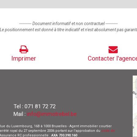
---------- Document informatif et non contractuel ----------
Le positionnement est donné à titre indicatif et n'est absolument pas garant
Imprimer
Contacter l'agenc
Tel : 071 81 72 72
Mail :
info@immotrebel.be
 - Rue du Luxembourg, 16B à 1000 Bruxelles - Agent immobilier courtier
l'arrêté royal du 27 septembre 2006 portant sur l'approbation du
code de
- Assurance RC professionnelle :
AXA 730.390.160