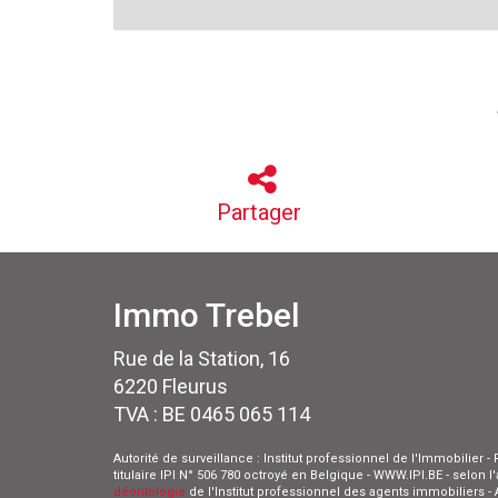
Partager
Immo Trebel
Rue de la Station, 16
6220 Fleurus
TVA : BE 0465 065 114
Autorité de surveillance : Institut professionnel de l'Immobilier
titulaire IPI N° 506 780 octroyé en Belgique - WWW.IPI.BE - selon 
déontologie
de l'Institut professionnel des agents immobiliers 