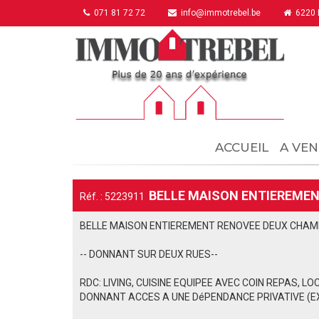
071 81 72 72
info@immotrebel.be
6220 F
ACCUEIL
A VEN
BELLE MAISON ENTIEREMEN
Réf. : 5223911
BELLE MAISON ENTIEREMENT RENOVEE DEUX CHAM
-- DONNANT SUR DEUX RUES--
RDC: LIVING, CUISINE EQUIPEE AVEC COIN REPAS, 
DONNANT ACCES A UNE DéPENDANCE PRIVATIVE (EX