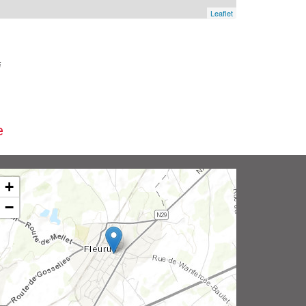
Leaflet
i
e
+
−