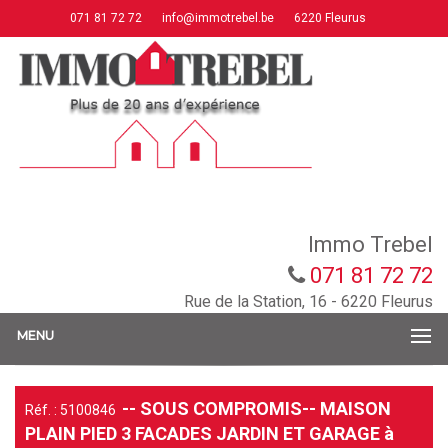
071 81 72 72
info@immotrebel.be
6220 Fleurus
Immo Trebel
071 81 72 72
Rue de la Station, 16 - 6220 Fleurus
MENU
-- SOUS COMPROMIS-- MAISON
Réf. : 5100846
PLAIN PIED 3 FACADES JARDIN ET GARAGE à