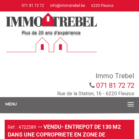
071 81 72 72
info@immotrebel.be
6220 Fleurus
Immo Trebel
071 81 72 72
Rue de la Station, 16 - 6220 Fleurus
MENU
-- VENDU- ENTREPOT DE 130 M2
Réf. : 4722589
DANS UNE COPROPRIETE EN ZONE DE