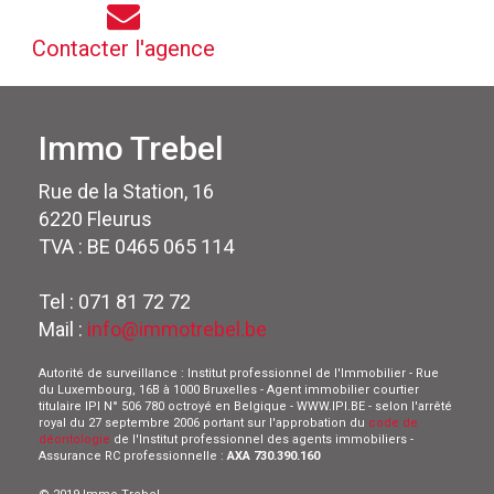
Contacter l'agence
Immo Trebel
Rue de la Station, 16
6220 Fleurus
TVA : BE 0465 065 114
Tel : 071 81 72 72
Mail :
info@immotrebel.be
Autorité de surveillance : Institut professionnel de l'Immobilier - Rue
du Luxembourg, 16B à 1000 Bruxelles - Agent immobilier courtier
titulaire IPI N° 506 780 octroyé en Belgique - WWW.IPI.BE - selon l'arrêté
royal du 27 septembre 2006 portant sur l'approbation du
code de
déontologie
de l'Institut professionnel des agents immobiliers -
Assurance RC professionnelle :
AXA 730.390.160