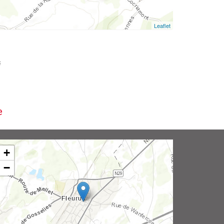
Leaflet
i
e
+
−