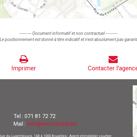
---------- Document informatif et non contractuel ----------
Le positionnement est donné à titre indicatif et n'est absolument pas garant
Imprimer
Contacter l'agenc
Tel : 071 81 72 72
Mail :
info@immotrebel.be
 - Rue du Luxembourg, 16B à 1000 Bruxelles - Agent immobilier courtier