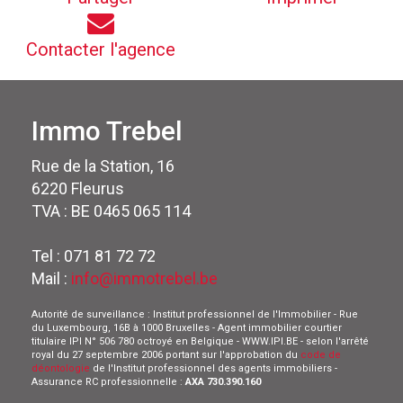
Contacter l'agence
Immo Trebel
Rue de la Station, 16
6220 Fleurus
TVA : BE 0465 065 114
Tel : 071 81 72 72
Mail :
info@immotrebel.be
Autorité de surveillance : Institut professionnel de l'Immobilier - Rue
du Luxembourg, 16B à 1000 Bruxelles - Agent immobilier courtier
titulaire IPI N° 506 780 octroyé en Belgique - WWW.IPI.BE - selon l'arrêté
royal du 27 septembre 2006 portant sur l'approbation du
code de
déontologie
de l'Institut professionnel des agents immobiliers -
Assurance RC professionnelle :
AXA 730.390.160