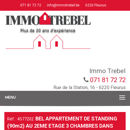
071 81 72 72
info@immotrebel.be
6220 Fleurus
Immo Trebel
071 81 72 72
Rue de la Station, 16 - 6220 Fleurus
MENU
BEL APPARTEMENT DE STANDING
Réf. : 4577202
(90m2) AU 2EME ETAGE 3 CHAMBRES DANS