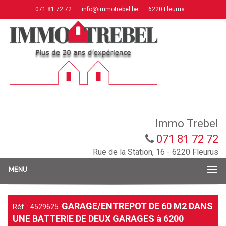
071 81 72 72
info@immotrebel.be
6220 Fleurus
Immo Trebel
071 81 72 72
Rue de la Station, 16 - 6220 Fleurus
MENU
GARAGE/ENTREPOT DE 60 M2 DANS
Réf. : 4529625
UNE BATTERIE DE DEUX GARAGES à 6200