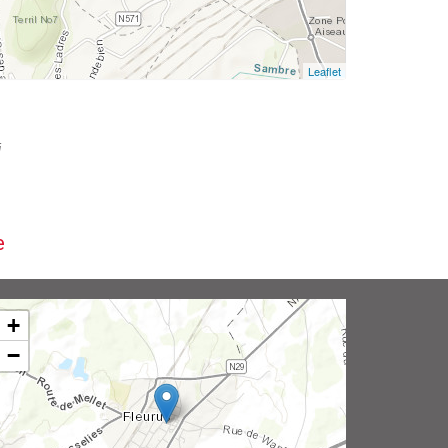
Leaflet
i
e
+
−