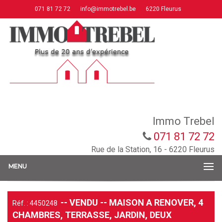
071 81 72 72
info@immotrebel.be
6220 Fleurus
Immo Trebel
071 81 72 72
Rue de la Station, 16 - 6220 Fleurus
MENU
-- VENDU -- MAISON A RENOVER, 4
Réf. : 4450248
CHAMBRES, TERRASSE, JARDIN, DEUX