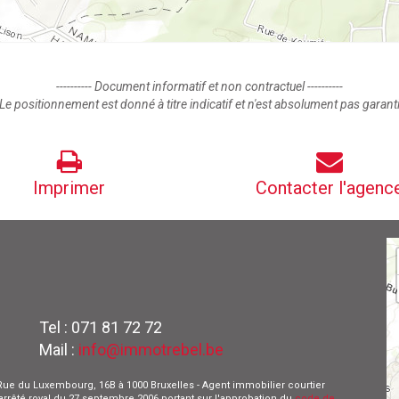
---------- Document informatif et non contractuel ----------
Le positionnement est donné à titre indicatif et n'est absolument pas garant
Imprimer
Contacter l'agenc
Tel : 071 81 72 72
Mail :
info@immotrebel.be
 - Rue du Luxembourg, 16B à 1000 Bruxelles - Agent immobilier courtier
l'arrêté royal du 27 septembre 2006 portant sur l'approbation du
code de