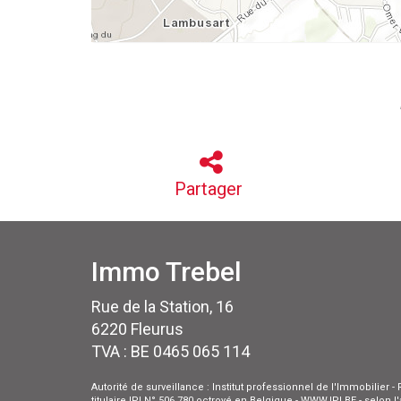
Partager
Immo Trebel
Rue de la Station, 16
6220 Fleurus
TVA : BE 0465 065 114
Autorité de surveillance : Institut professionnel de l'Immobilier
titulaire IPI N° 506 780 octroyé en Belgique - WWW.IPI.BE - selon 