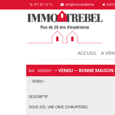
071 81 72 72
info@immotrebel.be
6220 F
ACCUEIL
A VEN
-- VENDU -- BONNE MAISON
Réf. : 4359591
-- VENDU --
DESCRIPTIF:
SOUS-SOL: UNE CAVE (CHAUFFERIE)