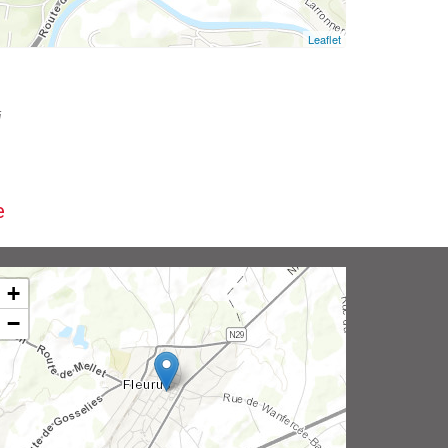
Leaflet
i
e
+
−