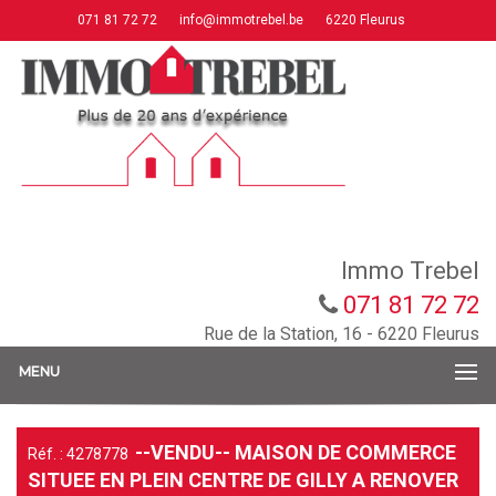
071 81 72 72
info@immotrebel.be
6220 Fleurus
Immo Trebel
071 81 72 72
Rue de la Station, 16 - 6220 Fleurus
MENU
--VENDU-- MAISON DE COMMERCE
Réf. : 4278778
SITUEE EN PLEIN CENTRE DE GILLY A RENOVER