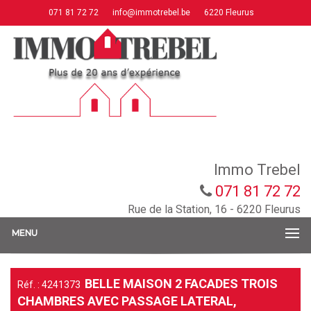
071 81 72 72
info@immotrebel.be
6220 Fleurus
Immo Trebel
071 81 72 72
Rue de la Station, 16 - 6220 Fleurus
MENU
BELLE MAISON 2 FACADES TROIS
Réf. : 4241373
CHAMBRES AVEC PASSAGE LATERAL,