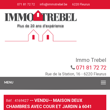
071 81 72 72
info@immotrebel.be
6220 Fleurus
Immo Trebel
071 81 72 72
Rue de la Station, 16 - 6220 Fleurus
MENU
-- VENDU-- MAISON DEUX
Réf. : 4169427
CHAMBRES AVEC COUR ET JARDIN à 6041