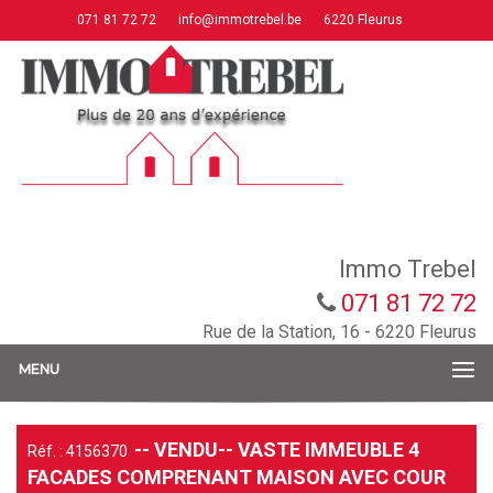
071 81 72 72
info@immotrebel.be
6220 Fleurus
Immo Trebel
071 81 72 72
Rue de la Station, 16 - 6220 Fleurus
MENU
-- VENDU-- VASTE IMMEUBLE 4
Réf. : 4156370
FACADES COMPRENANT MAISON AVEC COUR