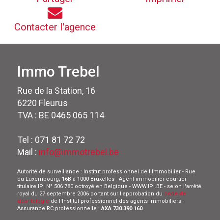
Contacter l'agence
Immo Trebel
Rue de la Station, 16
6220 Fleurus
TVA : BE 0465 065 114
Tel : 071 81 72 72
Mail :
info@immotrebel.be
Autorité de surveillance : Institut professionnel de l'Immobilier - Rue
du Luxembourg, 16B à 1000 Bruxelles - Agent immobilier courtier
titulaire IPI N° 506 780 octroyé en Belgique - WWW.IPI.BE - selon l'arrêté
royal du 27 septembre 2006 portant sur l'approbation du
code de
déontologie
de l'Institut professionnel des agents immobiliers -
Assurance RC professionnelle :
AXA 730.390.160