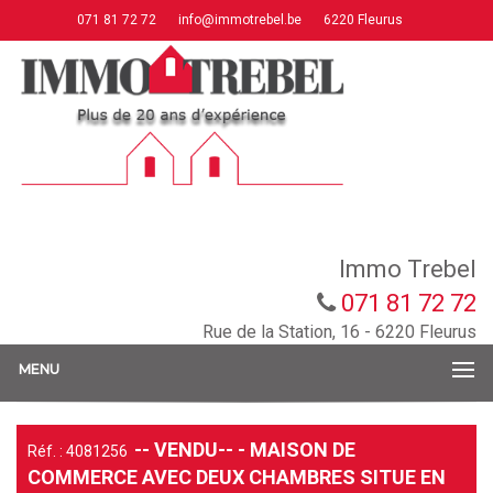
071 81 72 72
info@immotrebel.be
6220 Fleurus
Immo Trebel
071 81 72 72
Rue de la Station, 16 - 6220 Fleurus
MENU
-- VENDU-- - MAISON DE
Réf. : 4081256
COMMERCE AVEC DEUX CHAMBRES SITUE EN