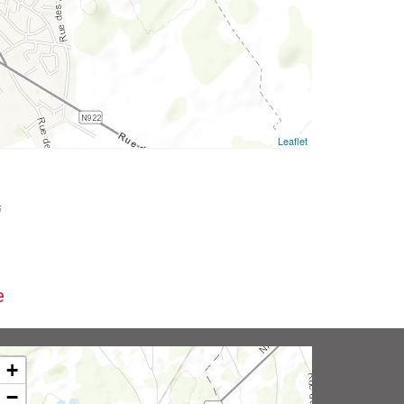
Leaflet
i
e
+
−