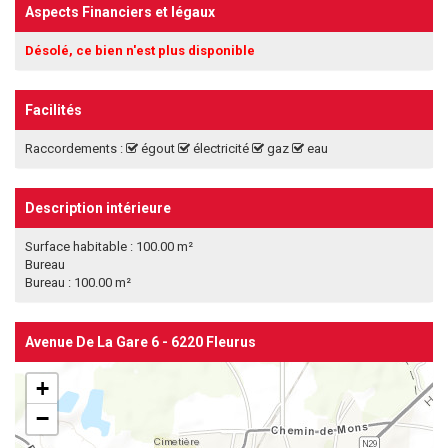
Aspects Financiers et légaux
Désolé, ce bien n'est plus disponible
Facilités
Raccordements :
égout
électricité
gaz
eau
Description intérieure
Surface habitable : 100.00 m²
Bureau
Bureau : 100.00 m²
Avenue De La Gare 6 - 6220 Fleurus
+
−