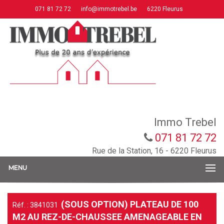
071 81 72 72
info@immotrebel.be
6220 Fleurus
Immo Trebel
071 81 72 72
Rue de la Station, 16 - 6220 Fleurus
MENU
(SOUS OPTION) PLATEAU DE 100
Réf. : 3841031
M2 AU REZ-DE-CHAUSSEE AMENAGEABLE EN