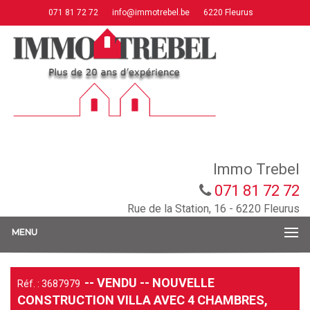
071 81 72 72
info@immotrebel.be
6220 Fleurus
Immo Trebel
071 81 72 72
Rue de la Station, 16 - 6220 Fleurus
MENU
-- VENDU -- NOUVELLE
Réf. : 3687979
CONSTRUCTION VILLA AVEC 4 CHAMBRES,