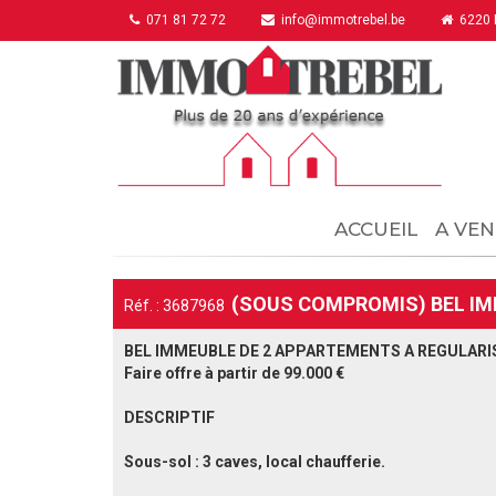
071 81 72 72
info@immotrebel.be
6220 F
ACCUEIL
A VEN
(SOUS COMPROMIS) BEL IM
Réf. : 3687968
BEL IMMEUBLE DE 2 APPARTEMENTS A REGULARIS
Faire offre à partir de 99.000 €
DESCRIPTIF
Sous-sol : 3 caves, local chaufferie.