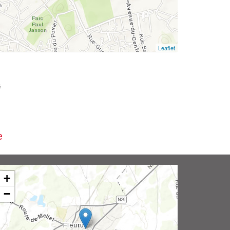
Leaflet
i
e
+
−