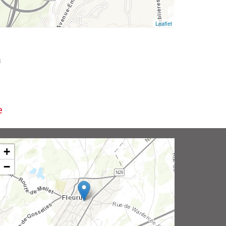
Leaflet
i
e
+
−