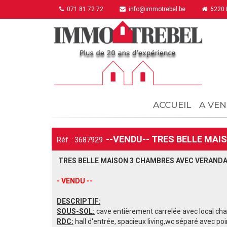
071 81 72 72
info@immotrebel.be
6220 F
ACCUEIL
A VEN
--VENDU-- TRES BELLE MAI
Réf. : 3687929
TRES BELLE MAISON 3 CHAMBRES AVEC VERANDA
- VENDU --
DESCRIPTIF:
SOUS-SOL:
cave entièrement carrelée avec local chau
RDC:
hall d'entrée, spacieux living,wc séparé avec po