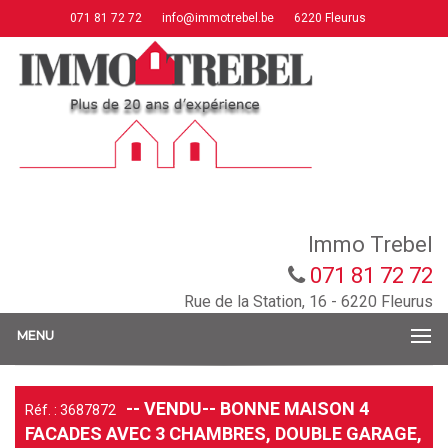
071 81 72 72
info@immotrebel.be
6220 Fleurus
Immo Trebel
071 81 72 72
Rue de la Station, 16 - 6220 Fleurus
MENU
-- VENDU-- BONNE MAISON 4
Réf. : 3687872
FACADES AVEC 3 CHAMBRES, DOUBLE GARAGE,