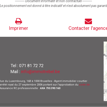
---------- Document informatif et non contractuel ----------
Le positionnement est donné à titre indicatif et n'est absolument pas garant
Imprimer
Contacter l'agenc
Tel : 071 81 72 72
Mail :
info@immotrebel.be
 - Rue du Luxembourg, 16B à 1000 Bruxelles - Agent immobilier courtier
l'arrêté royal du 27 septembre 2006 portant sur l'approbation du
code de
- Assurance RC professionnelle :
AXA 730.390.160