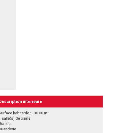
Description intérieure
Surface habitable : 130.00 m²
1 salle(s) de bains
Bureau
Buanderie