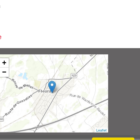
i
e
+
−
Leaflet