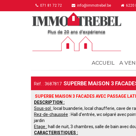
071 81 72 72
info@immotrebel.be
6220 F
ACCUEIL
A VEN
SUPERBE MAISON 3 FACADES
Réf. : 3687817
SUPERBE MAISON 3 FACADES AVEC PASSAGE LATE
DESCRIPTION :
Sous-sol :
local buanderie, local chaufferie, cave de 
Rez-de-chaussée
: Hall d'entrée, wc séparé avec poin
jardin
Etage :
hall de nuit, 3 chambres, salle de bain avec do
CARACTERISTIQUES :