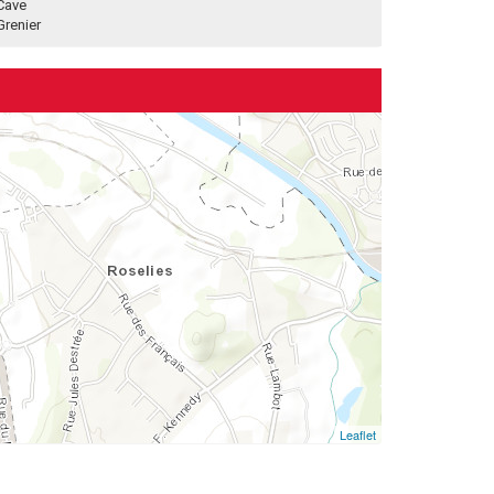
Cave
Grenier
Leaflet