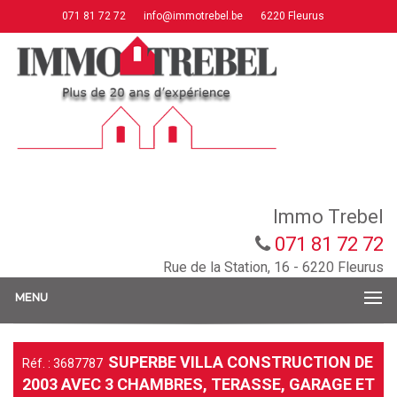
071 81 72 72
info@immotrebel.be
6220 Fleurus
Immo Trebel
071 81 72 72
Rue de la Station, 16 - 6220 Fleurus
MENU
SUPERBE VILLA CONSTRUCTION DE
Réf. : 3687787
2003 AVEC 3 CHAMBRES, TERASSE, GARAGE ET