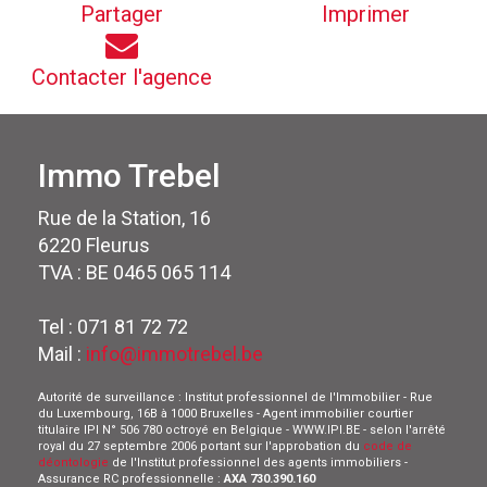
Partager
Imprimer
Contacter l'agence
Immo Trebel
Rue de la Station, 16
6220 Fleurus
TVA : BE 0465 065 114
Tel : 071 81 72 72
Mail :
info@immotrebel.be
Autorité de surveillance : Institut professionnel de l'Immobilier - Rue
du Luxembourg, 16B à 1000 Bruxelles - Agent immobilier courtier
titulaire IPI N° 506 780 octroyé en Belgique - WWW.IPI.BE - selon l'arrêté
royal du 27 septembre 2006 portant sur l'approbation du
code de
déontologie
de l'Institut professionnel des agents immobiliers -
Assurance RC professionnelle :
AXA 730.390.160