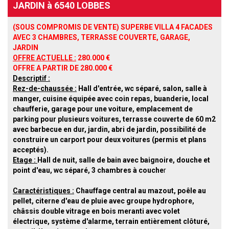
JARDIN à 6540 LOBBES
(SOUS COMPROMIS DE VENTE)
SUPERBE VILLA 4 FACADES
AVEC 3 CHAMBRES, TERRASSE COUVERTE, GARAGE,
JARDIN
OFFRE ACTUELLE :
280.000 €
OFFRE A PARTIR DE 280.000 €
Descriptif :
Rez-de-chaussée :
H
all d'entrée, wc séparé, salon, salle à
manger, cuisine équipée avec coin repas, buanderie, local
chaufferie, garage pour une voiture, emplacement de
parking pour plusieurs voitures, terrasse couverte de 60 m2
avec barbecue en dur, jardin, abri de jardin, possibilité de
construire un carport pour deux voitures (permis et plans
acceptés).
Etage :
Hall de nuit, salle de bain avec baignoire, douche et
point d'eau, wc séparé, 3 chambres à couche
r
Caractéristiques :
Chauffage central au mazout, poêle au
pellet, citerne d'eau de pluie avec groupe hydrophore,
châssis double vitrage en bois meranti avec volet
électrique, système d'alarme, terrain entièrement clôturé,